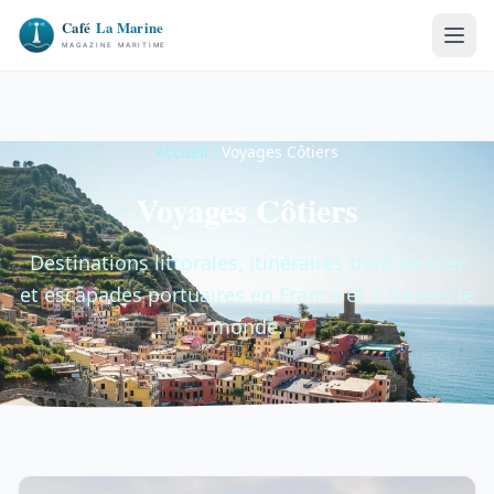
Accueil
Voyages Côtiers
Voyages Côtiers
Destinations littorales, itinéraires bord de mer
et escapades portuaires en France et à travers le
monde.