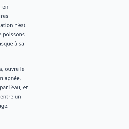
, en
ires
ation n’est
e poissons
asque à sa
, ouvre le
en apnée,
ar l’eau, et
 entre un
age.