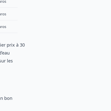
uros
uros
uros
er prix à 30
d’eau
ur les
un bon