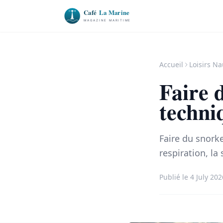
Accueil
Loisirs N
Faire 
techni
Faire du snork
respiration, la
Publié le 4 July 202