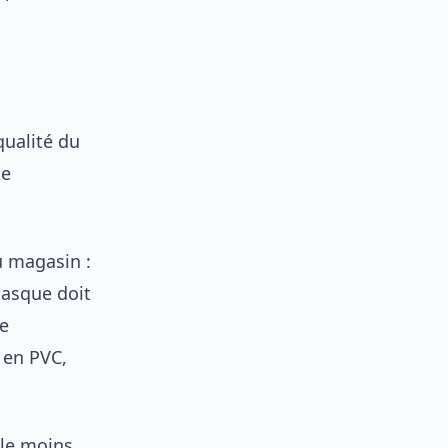
qualité du
ue
u magasin :
 masque doit
re
 en PVC,
 le moins