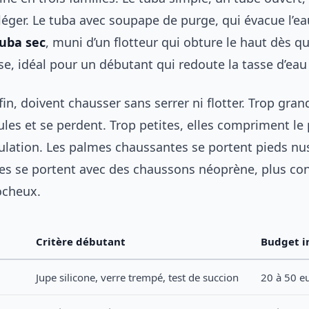
 léger. Le tuba avec soupape de purge, qui évacue l’e
uba sec
, muni d’un flotteur qui obture le haut dès q
e, idéal pour un débutant qui redoute la tasse d’eau
in, doivent chausser sans serrer ni flotter. Trop grand
les et se perdent. Trop petites, elles compriment le 
culation. Les palmes chaussantes se portent pieds nus
es se portent avec des chaussons néoprène, plus con
ocheux.
Critère débutant
Budget i
Jupe silicone, verre trempé, test de succion
20 à 50 e