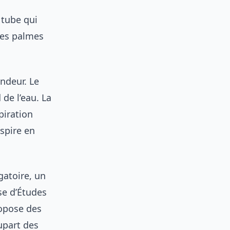
 tube qui
 Les palmes
ndeur. Le
de l’eau. La
piration
spire en
gatoire, un
se d’Études
opose des
lupart des