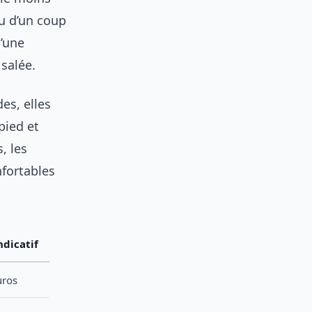
au d’un coup
u’une
 salée.
es, elles
pied et
, les
fortables
ndicatif
uros