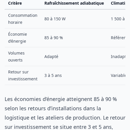
Critère
Rafraîchissement adiabatique
Climatisa
Consommation
80 à 150 W
1 500 à 4
horaire
Économie
85 à 90 %
Référenc
d’énergie
Volumes
Adapté
Inadapté
ouverts
Retour sur
3 à 5 ans
Variable
investissement
Les économies d’énergie atteignent 85 à 90 %
selon les retours d’installations dans la
logistique et les ateliers de production. Le retour
sur investissement se situe entre 3 et 5 ans,