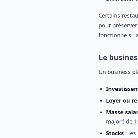
Certains resta
pour préserver 
fonctionne si l
Le busines
Un business pl
Investissem
Loyer ou r
Masse salar
majoré de 1
Stocks
: les