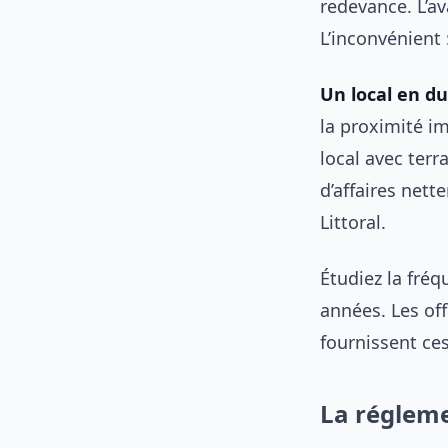
redevance. L’a
L’inconvénient 
Un local en d
la proximité i
local avec terr
d’affaires nett
Littoral.
Étudiez la fréq
années. Les of
fournissent ce
La régleme