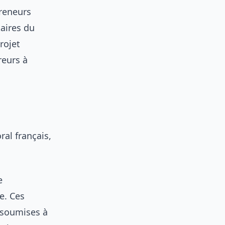
preneurs
taires du
rojet
reurs à
ral français,
e
e. Ces
 soumises à