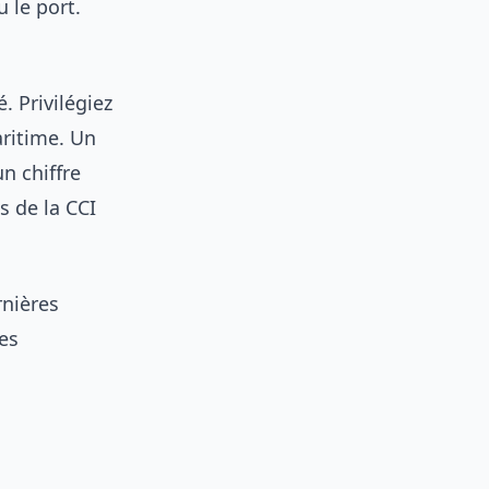
 le port.
é. Privilégiez
ritime. Un
n chiffre
s de la CCI
rnières
es