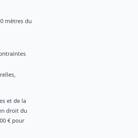
00 mètres du
ontraintes
elles,
s et de la
en droit du
000 € pour