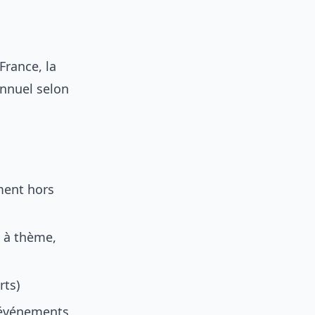
 France, la
annuel selon
ement hors
 à thème,
rts)
r événements