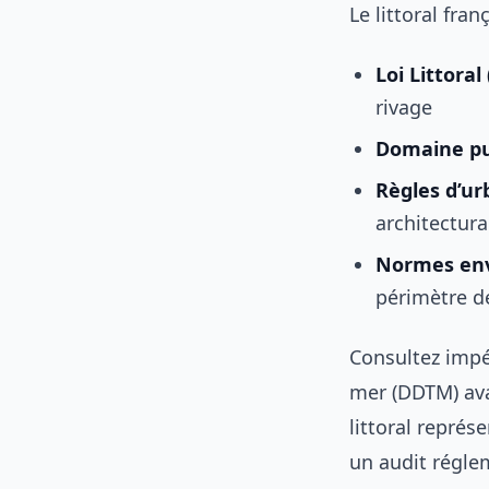
Le littoral fra
Loi Littoral
rivage
Domaine pu
Règles d’u
architectura
Normes en
périmètre d
Consultez impé
mer (DDTM) ava
littoral représ
un audit régle