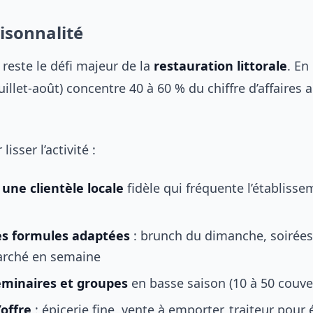
aisonnalité
 reste le défi majeur de la
restauration littorale
. En
uillet-août) concentre 40 à 60 % du chiffre d’affaires 
lisser l’activité :
une clientèle locale
fidèle qui fréquente l’établiss
es formules adaptées
: brunch du dimanche, soirées
rché en semaine
séminaires et groupes
en basse saison (10 à 50 couve
’offre
: épicerie fine, vente à emporter, traiteur pou