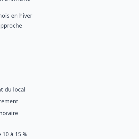
mois en hiver
 approche
at du local
acement
 horaire
e 10 à 15 %