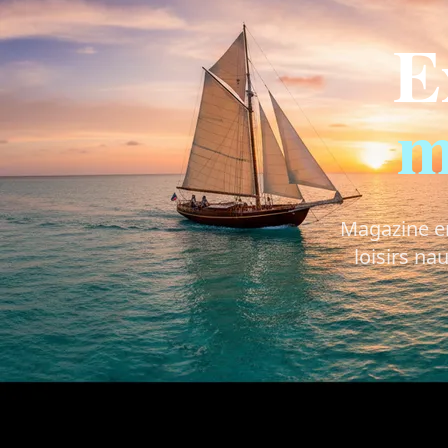
E
m
Magazine en 
loisirs na