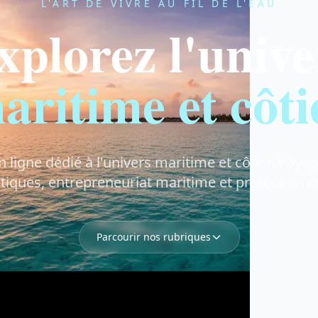
L'ART DE VIVRE AU FIL DE L'EAU
xplorez l'unive
aritime et côti
ligne dédié à l'univers maritime et côtier. Voyag
utiques, entrepreneuriat maritime et protection 
Parcourir nos rubriques